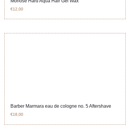
Morfose Hard Aqua Hair Gel Wax
r 
n ich 
meh
nur 
€
12,00
r . 
weit
Top!
ere
mpfe
hlen!
Barber Marmara eau de cologne no. 5 Aftershave
€
18,00