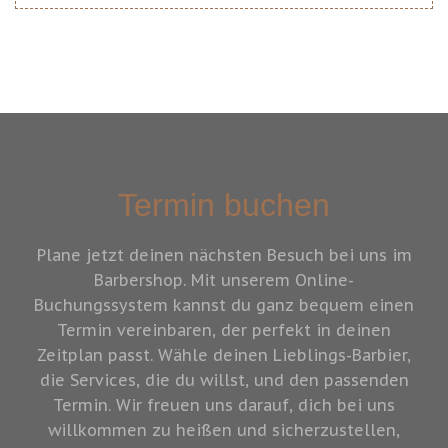
Termin buchen
Plane jetzt deinen nächsten Besuch bei uns im
Barbershop. Mit unserem Online-
Buchungssystem kannst du ganz bequem einen
Termin vereinbaren, der perfekt in deinen
Zeitplan passt. Wähle deinen Lieblings-Barbier,
die Services, die du willst, und den passenden
Termin. Wir freuen uns darauf, dich bei uns
willkommen zu heißen und sicherzustellen,