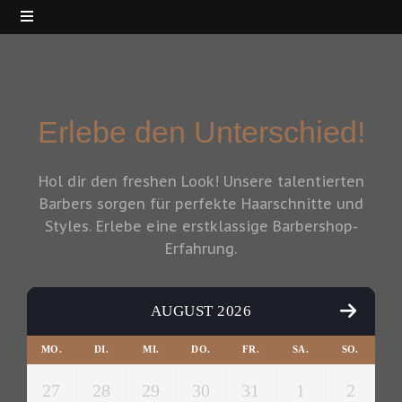
Erlebe den Unterschied!
Hol dir den freshen Look! Unsere talentierten
Barbers sorgen für perfekte Haarschnitte und
Styles. Erlebe eine erstklassige Barbershop-
Erfahrung.
AUGUST 2026
MO.
DI.
MI.
DO.
FR.
SA.
SO.
27
28
29
30
31
1
2