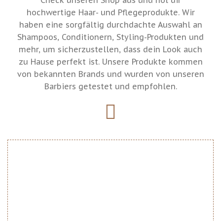
n 
e 
sehr 
acht 
hochwertige Haar- und Pflegeprodukte. Wir
weit
schn
saub
und 
haben eine sorgfältig durchdachte Auswahl an
er 
eide
er 
habe 
Shampoos, Conditionern, Styling-Produkten und
empf
n zu 
und 
die 
mehr, um sicherzustellen, dass dein Look auch
ehle.
lass
das 
Wirk
zu Hause perfekt ist. Unsere Produkte kommen
Upd
en 
Studi
ung 
von bekannten Brands und wurden von unseren
ate:n
und 
o ist 
sofor
Barbiers getestet und empfohlen.
ach 
es 
der 
t 
eine
sieht 
Ham
bem
n 
imm
mer
erkt. 
halb
er 
Die 
en 
supe
Grät
Jahr 
r 
e die 
ich 
aus! 
sie 
bin 
Ich 
benu
meg
kann 
tzt 
a 
ihn 
sind 
zufri
jede
hoch
eden 
m 
werti