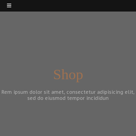
Shop
Rem ipsum dolor sit amet, consectetur adipisicing elit,
sed do eiusmod tempor incididun